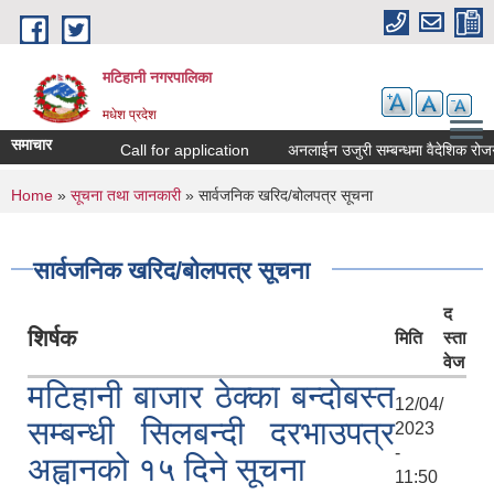
Skip to main content
मटिहानी नगरपालिका
मधेश प्रदेश
समाचार
Call for application
अनलाईन उजुरी सम्बन्धमा वैदेशिक रोजगा
You are here
Home
»
सूचना तथा जानकारी
» सार्वजनिक खरिद/बोलपत्र सूचना
सार्वजनिक खरिद/बोलपत्र सूचना
द
शिर्षक
मिति
स्ता
वेज
मटिहानी बाजार ठेक्का बन्दोबस्त
12/04/
सम्बन्धी सिलबन्दी दरभाउपत्र
2023
-
अह्वानको १५ दिने सूचना
11:50