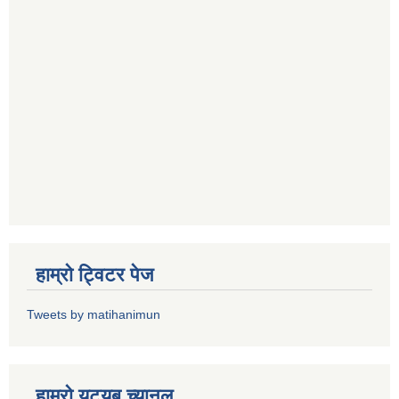
हाम्राे ट्विटर पेज
Tweets by matihanimun
हाम्रो युट्यूब च्यानल