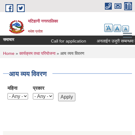
Skip to main content
मटिहानी नगरपालिका
मधेश प्रदेश
समाचार
Call for application
अनलाईन उजुरी सम्बन्धमा व
You are here
Home
»
कार्यक्रम तथा परियोजना
» आय व्यय विवरण
आय व्यय विवरण
महिना
प्रकार