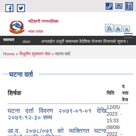
Skip to main content
मटिहानी नगरपालिका
मधेश प्रदेश
समाचार
for application
अनलाईन उजुरी सम्बन्धमा वैदेशिक रोजगार विभागको सूचना।
You are here
Home
»
विधुतीय शुसासन सेवा
» घटना दर्ता
घटना दर्ता
द
शिर्षक
मिति
स्ता
वेज
12/05/
घटना दर्ता विवरण २०७९-०१-०१ देखि
2023 -
२०७९-१२-३० सम्म
15:33
08/08/
आ.व. २०७८/०७९ को व्यक्तिगत घटना
2022 -