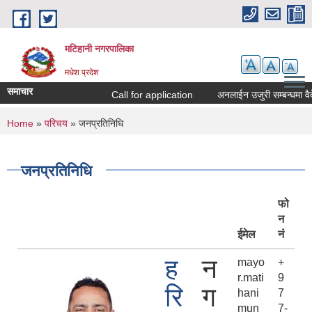
Skip to main content
मटिहानी नगरपालिका
मधेश प्रदेश
समाचार
Call for application
अनलाईन उजुरी सम्बन्धमा वैद
You are here
Home
»
परिचय
» जनप्रतिनिधि
जनप्रतिनिधि
फो
न
ईमेल
नं
ह
न
mayo
+
r.mati
9
रि
ग
hani
7
mun
7-