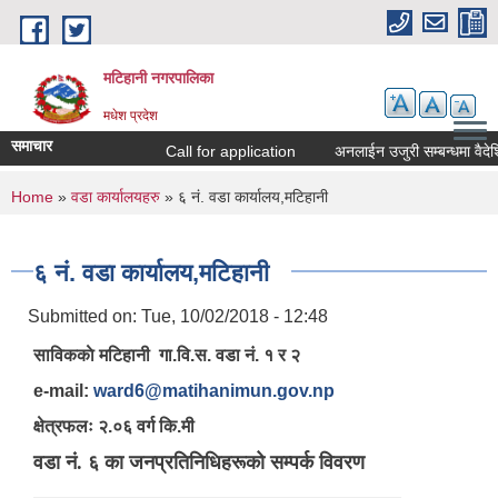
Skip to main content
मटिहानी नगरपालिका
मधेश प्रदेश
समाचार
Call for application
अनलाईन उजुरी सम्बन्धमा वैदेश
You are here
Home
»
वडा कार्यालयहरु
» ६ नं. वडा कार्यालय,मटिहानी
६ नं. वडा कार्यालय,मटिहानी
Submitted on:
Tue, 10/02/2018 - 12:48
साविककाे मटिहानी गा.वि.स. वडा नं. १ र २
e-mail:
ward6@matihanimun.gov.np
क्षेत्रफलः २.०६ वर्ग कि.मी
वडा नं. ६ का जनप्रतिनिधिहरूको सम्पर्क विवरण