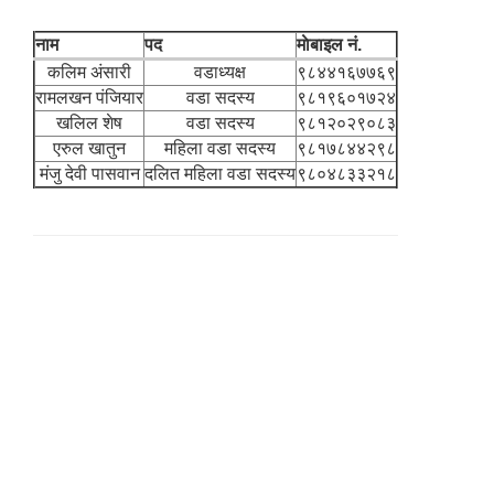
नाम
पद
माेबाइल नं.
कलिम अंसारी
वडाध्यक्ष
९८४४१६७७६९
रामलखन पंजियार
वडा सदस्य
९८१९६०१७२४
खलिल शेष
वडा सदस्य
९८१२०२९०८३
एरुल खातुन
महिला वडा सदस्य
९८१७८४४२९८
मंजु देवी पासवान
दलित महिला वडा सदस्य
९८०४८३३२१८