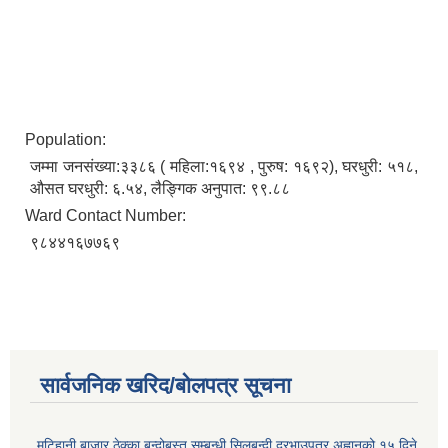
Population:
जम्मा जनसंख्या:३३८६ ( महिला:१६९४ , पुरुष: १६९२), घरधुरी: ५१८,
औसत घरधुरी: ६.५४, लैङ्गिक अनुपात: ९९.८८
Ward Contact Number:
९८४४१६७७६९
सार्वजनिक खरिद/बोलपत्र सूचना
मटिहानी बाजार ठेक्का बन्दोबस्त सम्बन्धी सिलबन्दी दरभाउपत्र अह्वानको १५ दिने