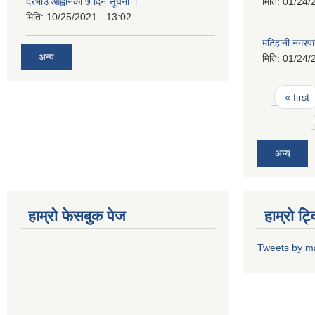
दरभाउ आह्वानको ७ दिने सूचना ।
मिति:
01/24/
मिति:
10/25/2021 - 13:02
मटिहानी नगरप
अन्य
मिति:
01/24/
Pages
« first
अन्य
हाम्राे फेसबुक पेज
हाम्राे ट
Tweets by m