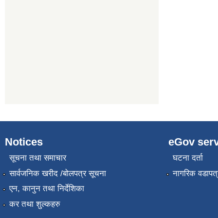
Notices
eGov serv
सूचना तथा समाचार
घटना दर्ता
सार्वजनिक खरीद /बोलपत्र सूचना
नागरिक वडापत्
एन, कानुन तथा निर्देशिका
कर तथा शुल्कहरु