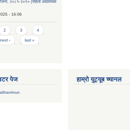
को योजना, २०८१-२०९० ‌‍(पहिलो अद्यावधिक
2025 - 16:06
2
3
4
next ›
last »
्विटर पेज
हाम्रो युट्यूब च्यानल
atihanimun