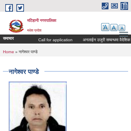
Skip to main content
मटिहानी नगरपालिका
मधेश प्रदेश
समाचार
Call for application
अनलाईन उजुरी सम्बन्धमा वैदेशिक 
You are here
Home
» नागेश्वर पाण्डे
नागेश्वर पाण्डे