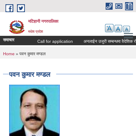
Skip to main content
मटिहानी नगरपालिका
मधेश प्रदेश
समाचार
Call for application
अनलाईन उजुरी सम्बन्धमा वैदेशिक रो
You are here
Home
» पवन कुमार मण्डल
पवन कुमार मण्डल