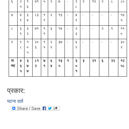
६
२
१
४१
५
२
७
-
२
२
१२
२
८
८०
५
६
८
७
४
३
८३
१
२
१३
-
४
-
-
-
-
१४
९
४
१
९
५
८
३
३
७१
१
३
१४
-
२
-
-
२
९
११
९
२
१
३
०
९
९
१
२०
१
२
३७
-
६
-
-
-
-
३०
८
०
३
५
२
२
२
५
ज
४
३
८१
७
६
१३
१
३
३
२१
६
२२
१२
म्मा
३
७
२
१
४
५
०
५८
५
७
१
प्रकार:
घटना दर्ता