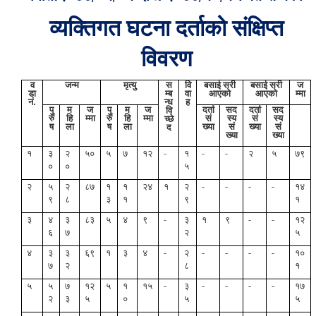
व्यक्तिगत घटना दर्ताको संक्षिप्त
विवरण
व
जन्म
मृत्यु
स
वि
बसाई सरी
बसाई सरी
ज
डा
म्ब
वा
आएको
आएको
म्मा
नं.
न्ध
ह
पु
म
ज
पु
म
ज
दर्ता
सद
दर्ता
सद
वि
रु
हि
म्मा
रु
हि
म्मा
सं
स्य
सं
स्य
च्छे
ष
ला
ष
ला
ख्या
सं
ख्या
सं
द
ख्या
ख्या
१
३
२
५०
५
७
१२
-
१
-
-
२
५
७९
०
०
५
२
५
२
८७
१
१
२४
१
२
-
-
-
-
१४
९
८
३
१
९
१
३
४
३
८३
५
४
९
-
३
१
९
-
-
१२
६
७
२
५
४
३
३
६९
१
३
४
-
२
-
-
-
-
१०
७
२
८
१
५
५
७
१२
५
१
१५
-
३
-
-
-
-
१७
२
३
५
०
५
५