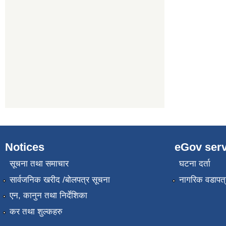
Notices
eGov serv
सूचना तथा समाचार
घटना दर्ता
सार्वजनिक खरीद /बोलपत्र सूचना
नागरिक वडापत्
एन, कानुन तथा निर्देशिका
कर तथा शुल्कहरु