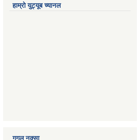
हाम्रो युट्यूब च्यानल
गुगल नक्सा