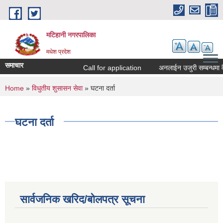
Skip to main content
मटिहानी नगरपालिका
मधेश प्रदेश
समाचार
Call for application
अनलाईन उजुरी सम्बन्धमा व
You are here
Home
»
विधुतीय शुसासन सेवा
» घटना दर्ता
घटना दर्ता
सार्वजनिक खरिद/बोलपत्र सूचना