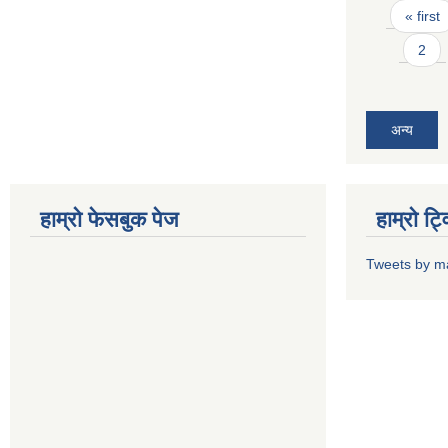
Pages
« first
2
अन्य
हाम्राे फेसबुक पेज
हाम्राे ट
Tweets by m