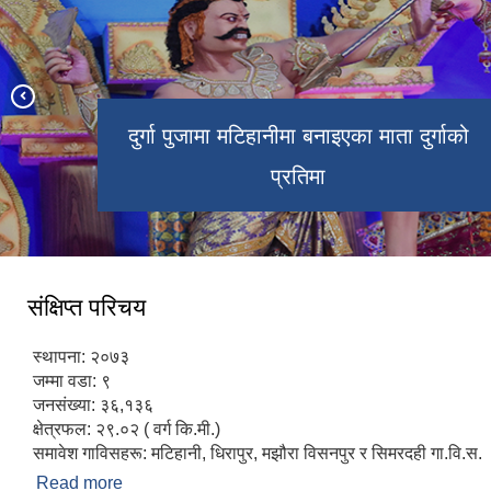
दुर्गा पुजामा मटिहानीमा बनाइएका माता दुर्गाको
नेपालको सबभन्दा ठुलो मठ लक्ष्मीनारायण मठ
घण्टा घर चाैक मटिहानी बजार
लक्ष्मीनारायण मन्दिर
प्रतिमा
तथा लक्ष्मीसागर पोखरी
संक्षिप्त परिचय
स्थापना: २०७३
जम्मा वडा: ९
जनसंख्या: ३६,१३६
क्षेत्रफल: २९.०२ ( वर्ग कि.मी.)
समावेश गाविसहरू: मटिहानी, धिरापुर, मझौरा विसनपुर र सिमरदही गा.वि.स.
Read more
about संक्षिप्त परिचय