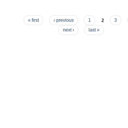
Pages
« first
‹ previous
1
2
3
next ›
last »