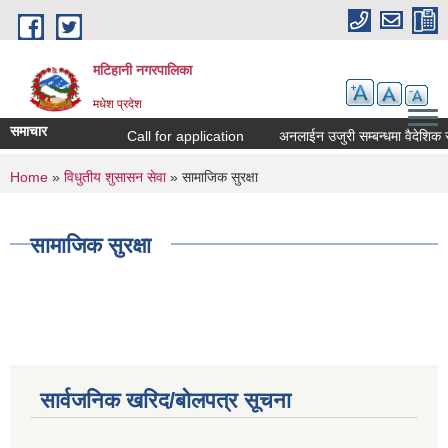
Skip to main content
मटिहानी नगरपालिका
मधेश प्रदेश
समाचार
Call for application
अनलाईन उजुरी सम्बन्धमा वैदेशिक र
You are here
Home
»
विधुतीय शुसासन सेवा
» सामाजिक सुरक्षा
सामाजिक सुरक्षा
सार्वजनिक खरिद/बोलपत्र सूचना