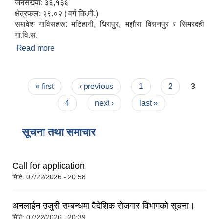
जनसंख्या: ३६,१३६
क्षेत्रफल: २९.०२ ( वर्ग कि.मी.)
समावेश गाविसहरू: मटिहानी, धिरापुर, मझौरा विसनपुर र सिमरदही
गा.वि.स.
Read more
about संक्षिप्त परिचय
Pages
« first
‹ previous
1
2
3
4
next ›
last »
सूचना तथा समाचार
Call for application
मिति:
07/22/2026 - 20:58
अनलाईन उजुरी सम्बन्धमा वैदेशिक रोजगार विभागको सूचना।
मिति:
07/22/2026 - 20:39